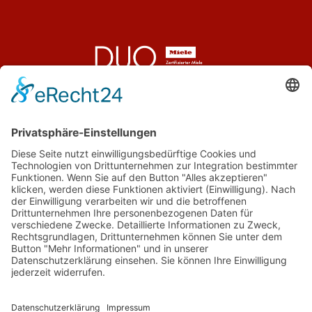
Telefon:
03464 901990
Fax: 03464 9019910
E-Mail:
service@duo-service.de
Persönlicher Kontakt
Mo – Fr: 9.00-17.00 Uhr
und nach Vereinbarung
Karriere
Kontakt
Impressum